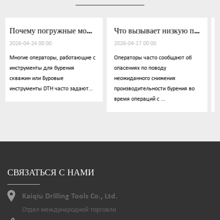
Почему погружные молоты теряют силу удара
Что вызывает низкую пенетрацию при бурении скважин
Как выбрать инструменты DTH для разных геологических условий
2026-04-17 00:00
2026-04-10 00:00
щие с
Операторы часто сообщают об
Низкая скорость проходки
опасениях по поводу
является одной из наиболее
неожиданного снижения
обсуждаемых проблем среди
т...
производительности бурения во
операторов бурения. Многие
время операций с ...
пользователи...
СВЯЗАТЬСЯ С НАМИ
Kaiqiu Drilling Tools Co., Ltd.
Отдел международной торговли