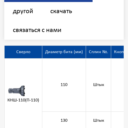
другой
скачать
связаться с нами
Сверло
Диаметр бита (мм)
Сплин №.
Кнопки
8
110
Штык
8
8
КНШ-110(П-110)
130
Штык
8