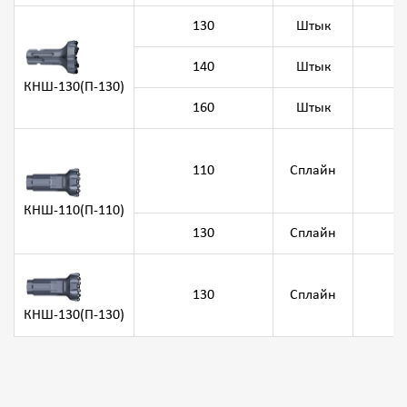
130
Штык
8
140
Штык
8
КНШ-130(П-130)
160
Штык
8
8
110
Сплайн
8
8
КНШ-110(П-110)
130
Сплайн
8
130
Сплайн
8
КНШ-130(П-130)