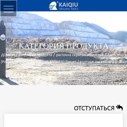
КАТЕГОРИЯ ПРОДУКТА
/
/
/
ДОМОЙ
Категория продукта
расточка скрытых отверстий
Биты KNSH
/
(Россия бит) DTH
KNSH110, KNSH130 Горная / водяная скважина Буровая
коронка для взрывных работ
ОТСТУПАТЬСЯ